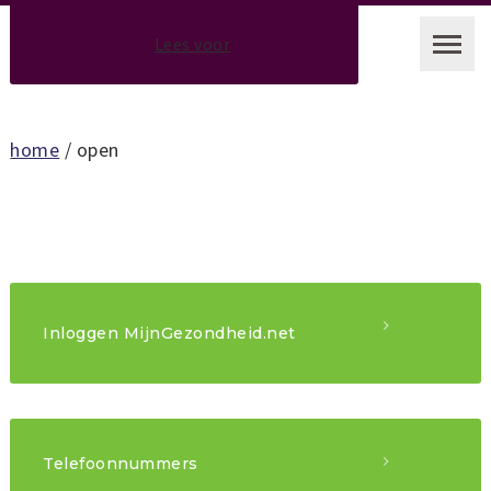
Lees voor
home
/ open
Inloggen MijnGezondheid.net
Telefoonnummers