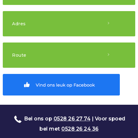
Bel met:
0528 26 27 74
Spoed:
0528 26 24 36
Adres
Huisartsenpraktijk "de Beuken"
van Limburg Stirumstraat 144
Route
7901 AT Hoogeveen
Routebeschrijving
Bel ons op
0528 26 27 74
| Voor spoed
bel met
0528 26 24 36