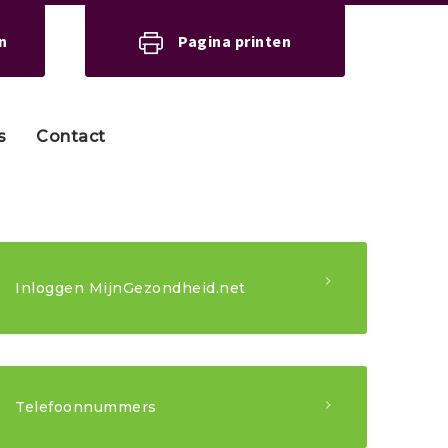
n
Pagina printen
s
Contact
Inloggen MijnGezondheid.net
Telefoonnummers