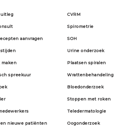
uitleg
CVRM
onsult
Spirometrie
recepten aanvragen
SOH
stijden
Urine onderzoek
k maken
Plaatsen spiralen
sch spreekuur
Wrattenbehandeling
oek
Bloedonderzoek
ier
Stoppen met roken
kmedewerkers
Teledermatologie
ven nieuwe patiënten
Oogonderzoek