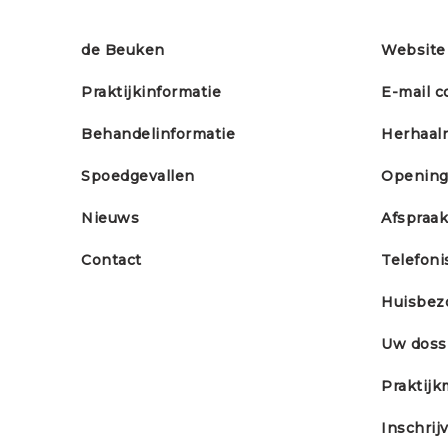
de Beuken
Website 
Praktijkinformatie
E-mail c
Behandelinformatie
Herhaal
Spoedgevallen
Opening
Nieuws
Afspraa
Contact
Telefoni
Huisbez
Uw doss
Praktij
Inschrij