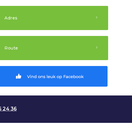
Bel met:
0528 26 27 74
Spoed:
0528 26 24 36
Adres
Huisartsenpraktijk "de Beuken"
van Limburg Stirumstraat 144
Route
7901 AT Hoogeveen
Routebeschrijving
6 24 36